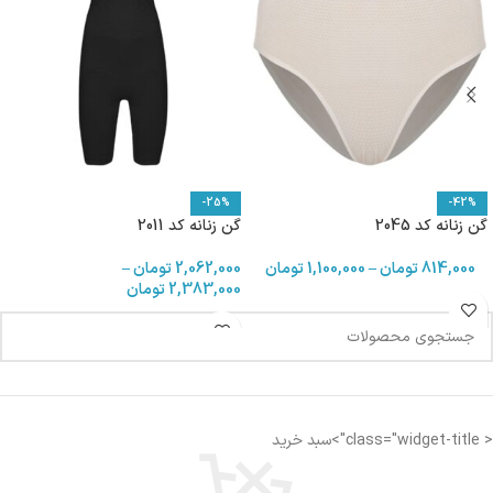
-25%
-42%
گن زنانه کد 2045
گن زنانه کد 2011
814,000
تومان
–
1,100,000
تومان
2,062,000
تومان
–
2,383,000
تومان
< class="widget-title">سبد خرید