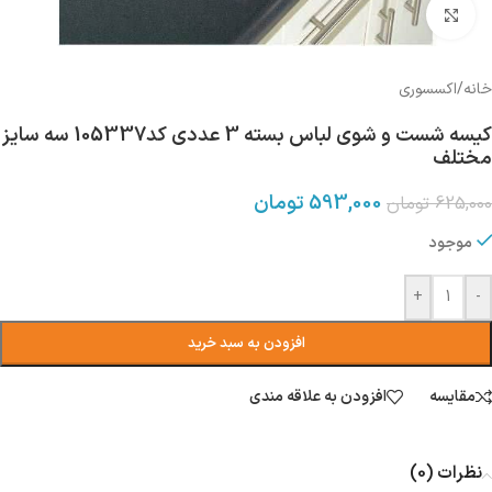
بزرگنمایی تصویر
خانه
/
اکسسوری
کیسه شست و شوی لباس بسته 3 عددی کد105337 سه سایز
مختلف
593,000
تومان
625,000
تومان
موجود
+
-
افزودن به سبد خرید
مقایسه
افزودن به علاقه مندی
نظرات (0)