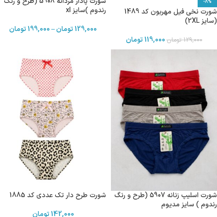
شورت پادار مردانه 5908 (طرح و رنگ
-8%
رندوم )سایز xl
شورت نخی فیل مهربون کد 1489
(سایز 2XL)
129,000
تومان
–
199,000
تومان
119,000
تومان
129,000
تومان
شورت اسلیپ زنانه 5907 (طرح و رنگ
شورت طرح دار تک عددی کد 1885
رندوم ) سایز مدیوم
142,000
تومان