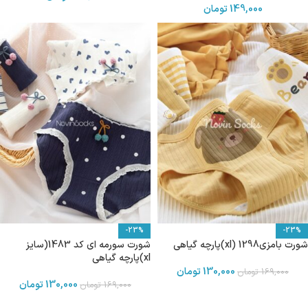
149,000
تومان
-23%
-23%
شورت بامزی1298 (xl)پارچه گیاهی
شورت سورمه ای کد 1483(سایز
xl)پارچه گیاهی
130,000
تومان
169,000
تومان
130,000
تومان
169,000
تومان