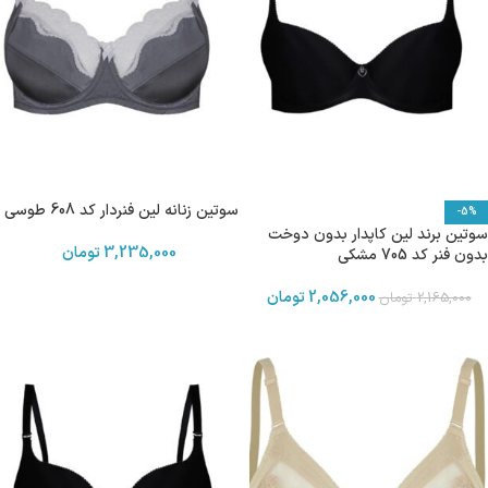
سوتین زنانه لین فنردار کد 608 طوسی
-5%
سوتین برند لین کاپدار بدون دوخت
3,235,000
تومان
بدون فنر کد 705 مشکی
2,056,000
تومان
2,165,000
تومان