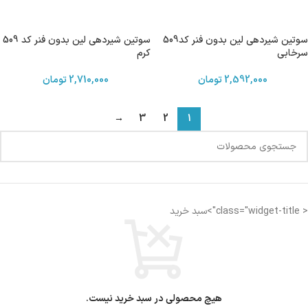
سوتین شیردهی لین بدون فنر کد509
سوتین شیردهی لین بدون فنر کد 509
سرخابی
کرم
2,592,000
تومان
2,710,000
تومان
→
3
2
1
< class="widget-title">سبد خرید
هیچ محصولی در سبد خرید نیست.