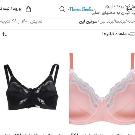
رد کردن به ناوبری
منو
ورود / ثبت نا
رد کردن به محتوای اصلی
خانه
/
برندها
/
برند لین
/
سوتین لین
نمایش 1–16 از 48 نتیجه
مشاهده فیلترها