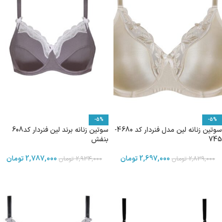
-5%
-5%
سوتین زنانه لین مدل فنردار کد 4680-
سوتین زنانه برند لین فنردار کد608
745
بنفش
2,697,000
تومان
2,787,000
تومان
2,839,000
تومان
2,934,000
تومان