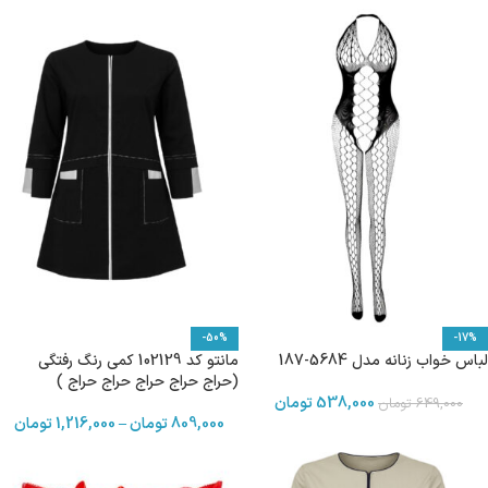
-50%
-17%
لباس خواب زنانه مدل 5684-187
مانتو کد 102129 کمی رنگ رفتگی
(حراج حراج حراج حراج حراج )
538,000
تومان
649,000
تومان
809,000
تومان
–
1,216,000
تومان