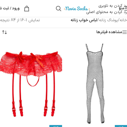
رد کردن به ناوبری
منو
ورود / ثبت نا
رد کردن به محتوای اصلی
خانه
/
پوشاک زنانه
/
لباس خواب زنانه
نمایش 1–16 از 84 نتیجه
مشاهده فیلترها