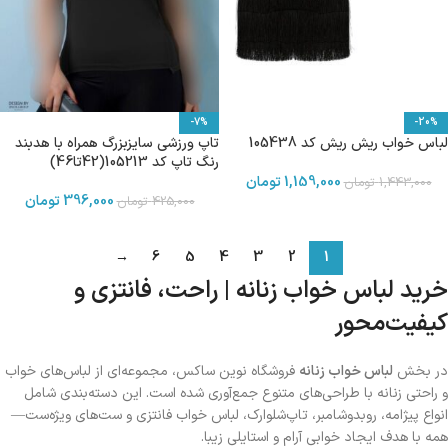
-7%
-20%
لباس خواب ریش ریش کد 105438
تاپ ورزشی سایزبزرگ همراه با هدبند
رنگ تاپ کد 105213(42تا46)
1,159,000
تومان
1,443,000
تومان
396,000
تومان
425,000
تومان
→
6
5
4
3
2
1
خرید لباس خواب زنانه | راحت، فانتزی و
کیفیت‌محور
در بخش
لباس خواب زنانه
فروشگاه نوین ساکس، مجموعه‌ای از لباس‌های خواب
و راحتی زنانه با طراحی‌های متنوع جمع‌آوری شده است. این دسته‌بندی شامل
انواع پیژامه، روبدوشامبر، تاپ‌شلوارک، لباس خواب فانتزی و ست‌های ویژه‌ست—
همه با هدف ایجاد خوابی آرام و استایلی زیبا.