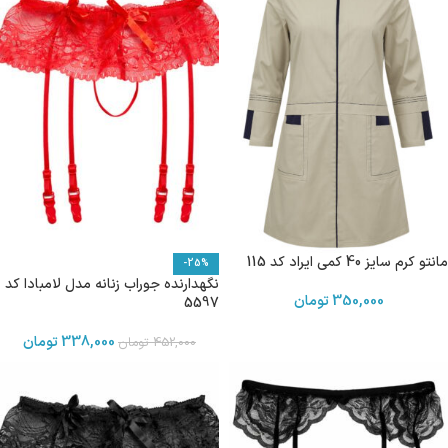
مانتو کرم سایز 40 کمی ایراد کد 115
-25%
نگهدارنده جوراب زنانه مدل لامبادا کد
350,000
تومان
5597
338,000
تومان
452,000
تومان