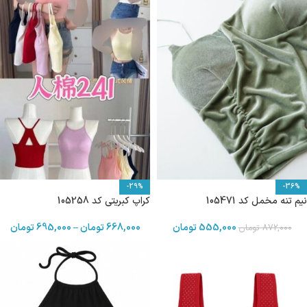
-29%
-36%
نیم تنه مخمل کد 105471
کراپ کبریتی کد 105258
555,000
تومان
668,000
تومان
–
695,000
تومان
872,000
تومان