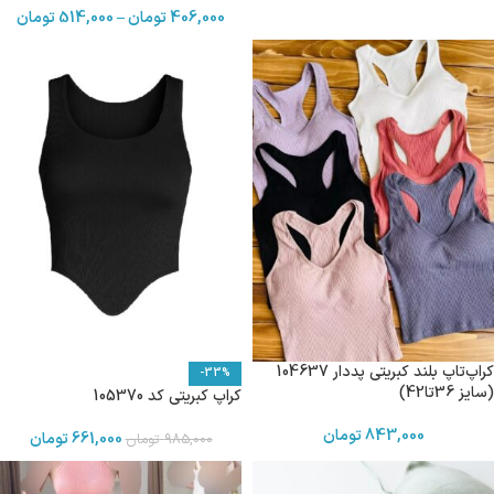
406,000
تومان
–
514,000
تومان
کراپ‌تاپ بلند کبریتی پددار 104637
-33%
(سایز 36تا42)
کراپ کبریتی کد 105370
843,000
تومان
661,000
تومان
985,000
تومان