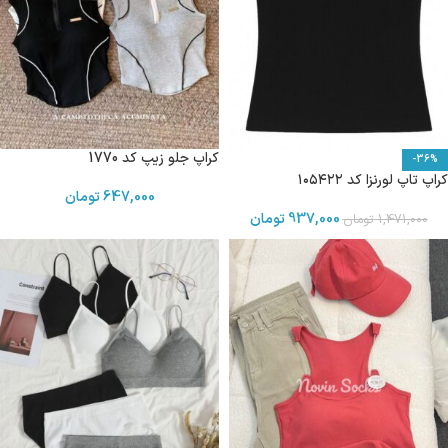
کراپ جلو زیپ کد 1770
-36%
کراپ تاپ لورنزا کد ۱۰۵۴۲۲
647,000
تومان
937,000
تومان
1,471,000
تومان