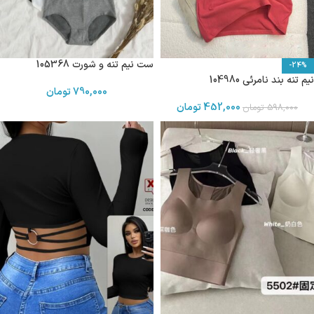
ست نیم تنه و شورت 105368
-24%
نیم تنه بند نامرئی 104980
790,000
تومان
452,000
تومان
598,000
تومان