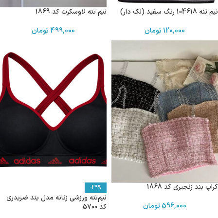
نیم تنه 104618 رنگ سفید (لک دار)
نیم تنه لاوسکرت کد 1869
120,000
تومان
499,000
تومان
کراپ بند زنجیری کد 1868
-29%
نیم‌تنه ورزشی زنانه مدل بند ضربدری
596,000
تومان
کد 5700