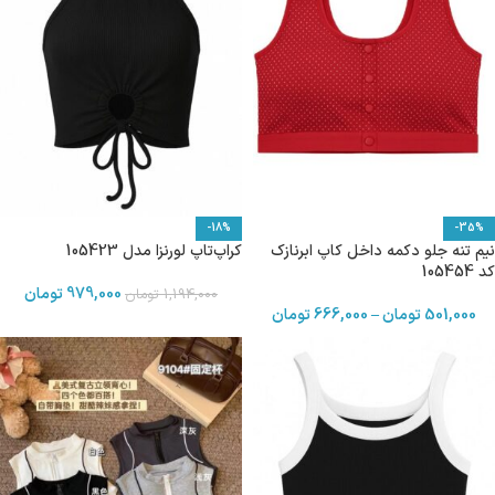
-18%
-35%
نیم تنه جلو دکمه داخل کاپ ابرنازک
کراپ‌تاپ لورنزا مدل 105423
کد 105454
979,000
تومان
1,194,000
تومان
501,000
تومان
–
666,000
تومان