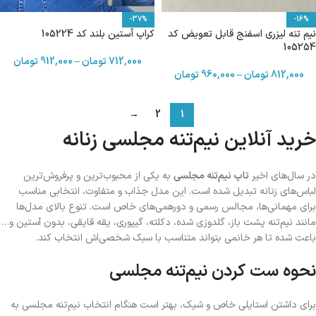
-37%
-16%
نیم تنه لیزری اسفنج قابل تعویض کد
کراپ آستین بلند کد 105224
105254
712,000
تومان
–
912,000
تومان
812,000
تومان
–
960,000
تومان
→
2
1
خرید آنلاین نیم‌تنه مجلسی زنانه
در سال‌های اخیر
تاپ نیم‌تنه مجلسی
به یکی از محبوب‌ترین و پرفروش‌ترین
لباس‌های زنانه تبدیل شده است. این مدل جذاب و متفاوت، انتخابی مناسب
برای مهمانی‌ها، مجالس رسمی و دورهمی‌های خاص است. تنوع بالای مدل‌ها
مانند نیم‌تنه پشت باز، گلدوزی شده، دکلته، گیپوری، یقه قایقی، بدون آستین و…
باعث شده تا هر خانمی بتواند متناسب با سبک شخصی‌اش انتخاب کند.
نحوه ست کردن نیم‌تنه مجلسی
برای داشتن استایلی خاص و شیک، بهتر است هنگام انتخاب نیم‌تنه مجلسی به