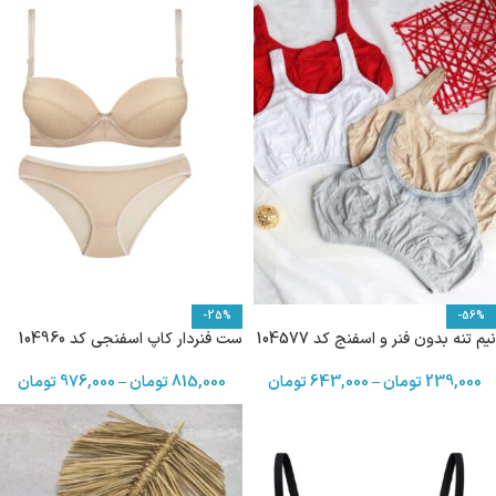
-25%
-56%
نیم تنه بدون فنر و اسفنج کد 104577
ست فنردار کاپ اسفنجی کد 104960
239,000
تومان
–
643,000
تومان
815,000
تومان
–
976,000
تومان