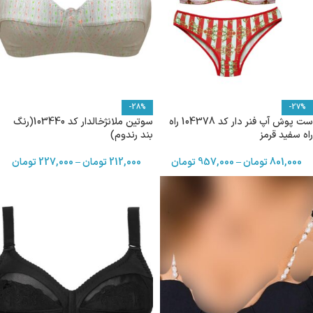
-28%
-27%
ست پوش آپ فنر دار کد 104378 راه
سوتین ملانژخالدار کد 103440(رنگ
راه سفید قرمز
بند رندوم)
801,000
تومان
–
957,000
تومان
212,000
تومان
–
227,000
تومان