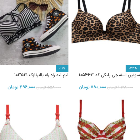
-11%
-22%
سوتین اسفنجی پلنگی کد 105443
نیم تنه راه راه باابرنازک 103521
880,000
تومان
496,000
تومان
1,128,000
تومان
558,000
تومان