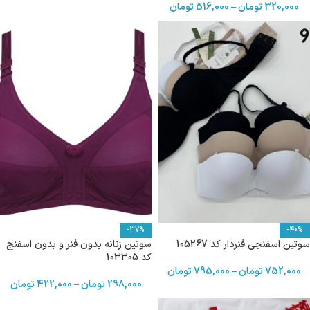
320,000
تومان
–
516,000
تومان
-37%
-40%
سوتین اسفنجی فنردار کد 105267
سوتین زنانه بدون فنر و بدون اسفنج
کد 103305
752,000
تومان
–
795,000
تومان
298,000
تومان
–
422,000
تومان