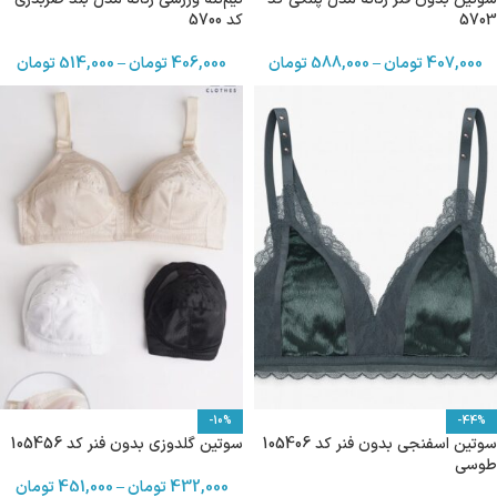
5703
کد 5700
407,000
تومان
–
588,000
تومان
406,000
تومان
–
514,000
تومان
-10%
-44%
سوتین اسفنجی بدون فنر کد 105406
سوتین گلدوزی بدون فنر کد 105456
طوسی
432,000
تومان
–
451,000
تومان