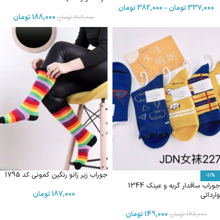
337,000
تومان
–
382,000
تومان
188,000
تومان
208,000
تومان
جوراب زیر زانو رنگین کمونی کد 1795
-11%
جوراب ساقدار گربه و عینک 1344
187,000
تومان
وارداتی
149,000
تومان
168,000
تومان