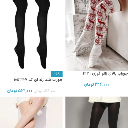
جوراب بالای زانو گوزن 1231
-5%
جوراب بلند ژله ای کد 105347
224,000
تومان
569,000
تومان
599,000
تومان