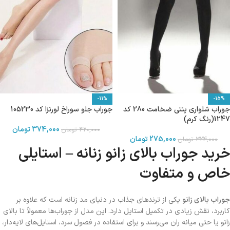
-11%
-15%
جوراب شلواری پنتی ضخامت 280 کد
جوراب جلو سوراخ لورنزا کد 105230
1247(رنگ کرم)
374,000
تومان
420,000
تومان
275,000
تومان
324,000
تومان
خرید جوراب بالای زانو زنانه – استایلی
خاص و متفاوت
جوراب بالای زانو
یکی از ترندهای جذاب در دنیای مد زنانه است که علاوه بر
کاربرد، نقش زیادی در تکمیل استایل دارد. این مدل از جوراب‌ها معمولاً تا بالای
زانو یا حتی میانه ران می‌رسند و برای استفاده در فصول سرد، استایل‌های لایه‌دار،