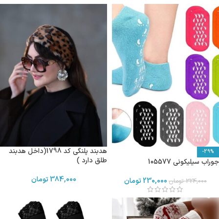
هدبند پلنگی کد 1798(داخل هدبند
-29%
طلق دارد )
جوراب سیلیکونی 105577
384,000
تومان
230,000
تومان
324,000
تومان