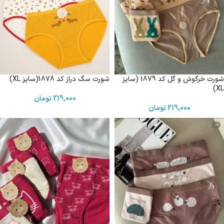
شورت خرگوش و گل کد 1879 (سایز
شورت سگ دراز کد 1878(سایز XL)
XL)
219,000
تومان
219,000
تومان