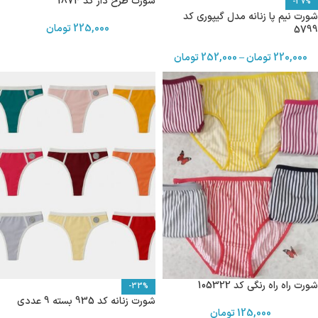
شورت طرح دار کد 1874
-37%
شورت نیم پا زنانه مدل گیپوری کد
225,000
تومان
5799
220,000
تومان
–
252,000
تومان
شورت راه راه رنگی کد 105322
-33%
شورت زنانه کد 935 بسته 9 عددی
125,000
تومان