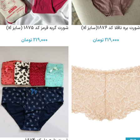
شورت بره ناقلا کد 1876(سایز xl)
شورت گربه قرمز کد 1875 (سایز xl)
219,000
تومان
219,000
تومان