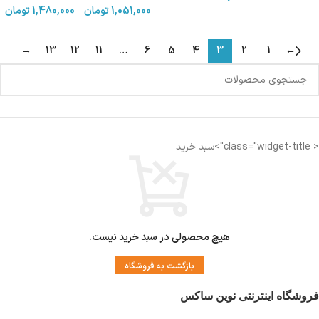
1,051,000
تومان
–
1,480,000
تومان
→
13
12
11
…
6
5
4
3
2
1
←
< class="widget-title">سبد خرید
هیچ محصولی در سبد خرید نیست.
بازگشت به فروشگاه
فروشگاه اینترنتی نوین ساکس