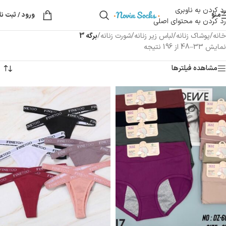
رد کردن به ناوبری
منو
ورود / ثبت نا
رد کردن به محتوای اصلی
خانه
/
پوشاک زنانه
/
لباس زیر زنانه
/
شورت زنانه
/
برگه 3
نمایش 33–48 از 196 نتیجه
مشاهده فیلترها