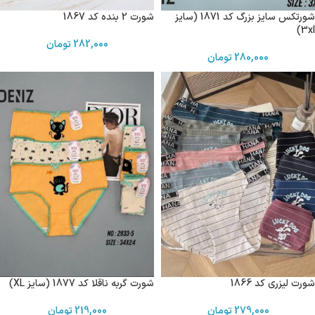
شورتکس سایز بزرگ کد 1871 (سایز
شورت 2 بنده کد 1867
3xl)
282,000
تومان
280,000
تومان
شورت لیزری کد 1866
شورت گربه ناقلا کد 1877 (سایز XL)
279,000
تومان
219,000
تومان