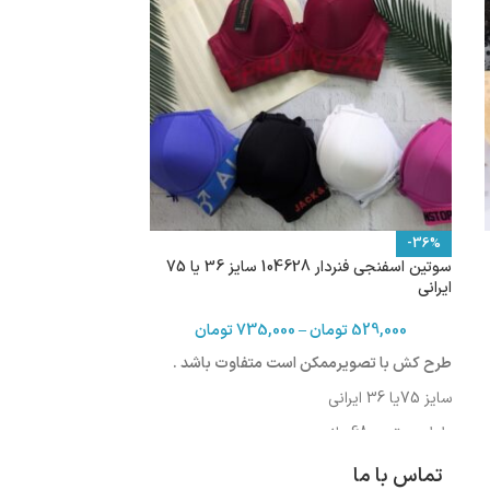
-36%
سوتین اسفنجی فنردار 104628 سایز 36 یا 75
ایرانی
529,000
تومان
–
735,000
تومان
طرح کش با تصویرممکن است متفاوت باشد .
سایز 75یا 36 ایرانی
طول سوتین :68سانت
دورکمر: 75-79 سانت
تماس با ما