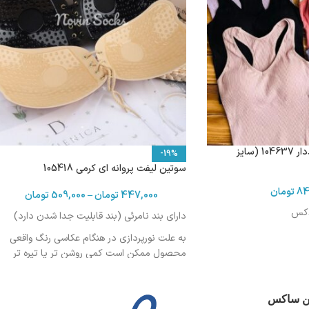
کراپ‌تاپ بلند کبریتی پددار 104637 (سایز
-19%
سوتین لیفت پروانه ای کرمی 105418
84
تومان
447,000
تومان
–
509,000
تومان
دکس
دارای بند نامرئی (بند قابلیت جدا شدن دارد)
به علت نورپردازی در هنگام عکاسی رنگ واقعی
محصول ممکن است کمی روشن تر یا تیره تر
باشد
روزمره، مهمانی
ین ساکس