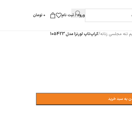
ورود / ثبت نام
0
تومان
م تنه مجلسی زنانه
/
کراپ‌تاپ لورنزا مدل 105423
ن به سبد خرید