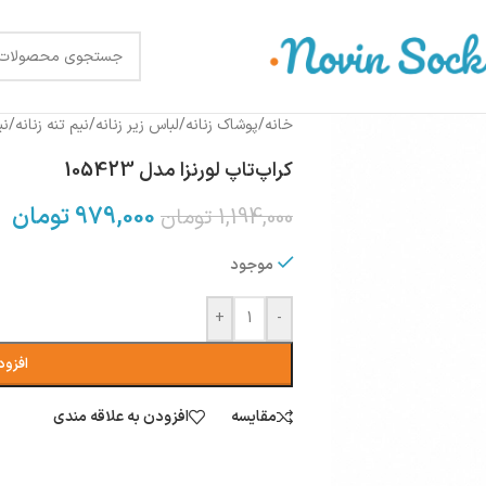
خانه
/
پوشاک زنانه
/
لباس زیر زنانه
/
نیم تنه زنانه
/
نی
کراپ‌تاپ لورنزا مدل 105423
979,000
تومان
1,194,000
تومان
موجود
+
-
افزود
مقایسه
افزودن به علاقه مندی