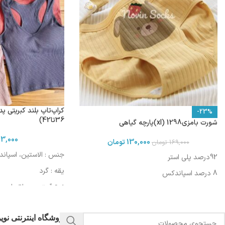
-23%
36تا42)
شورت بامزی1298 (xl)پارچه گیاهی
3,000
130,000
تومان
169,000
تومان
جنس : الاستین، اسپان
92درصد پلی استر
یقه : گرد
8 درصد اسپاندکس
نوع آستین : حلقه ای
مورد استفاده : اسپرت، 
فروشگاه اینترنتی نو