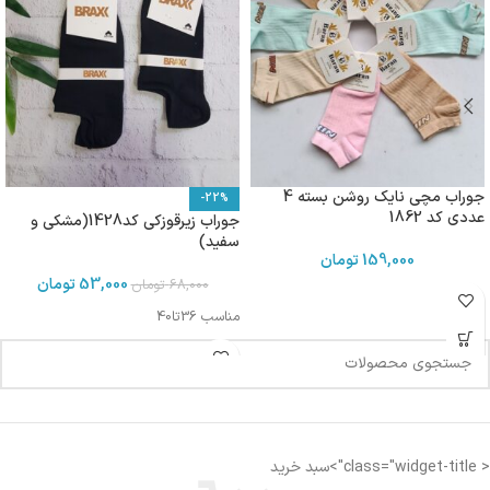
جوراب مچی نایک روشن بسته 4
-22%
عددی کد 1862
جوراب زیرقوزکی کد1428(مشکی و
سفید)
159,000
تومان
53,000
تومان
68,000
تومان
مناسب 36تا40
< class="widget-title">سبد خرید