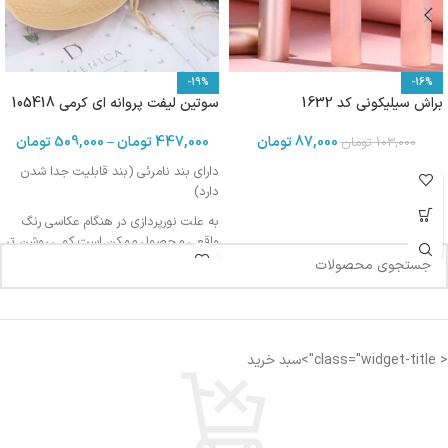
-19%
-16%
براش سیلیکونی کد 1632
سوتین لیفت پروانه ای کرمی 105418
87,000
تومان
447,000
تومان
–
509,000
تومان
103,000
تومان
دارای بند نامرئی (بند قابلیت جدا شدن
دارد)
به علت نورپردازی در هنگام عکاسی رنگ
واقعی محصول ممکن است کمی روشن تر
یا تیره تر باشد
< class="widget-title">سبد خرید