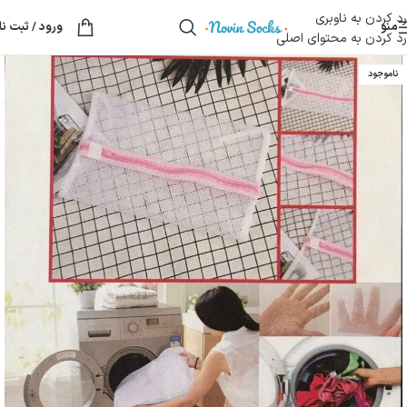
رد کردن به ناوبری
منو
ورود / ثبت نا
رد کردن به محتوای اصلی
ناموجود