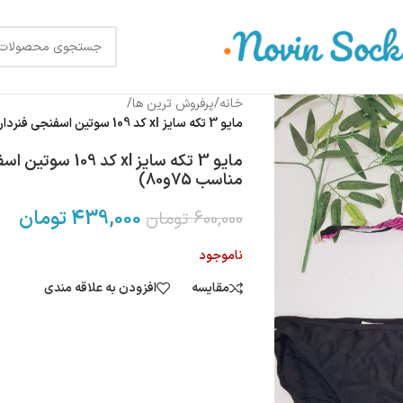
خانه
/
پرفروش ترین ها
/
مایو 3 تکه سایز xl کد 109 سوتین اسفنجی فنردار یک عدد مانده (سایز سوتین مناسب 75و80)
مایو 3 تکه سایز 
مناسب 75و80)
439,000
تومان
600,000
تومان
ناموجود
مقایسه
افزودن به علاقه مندی