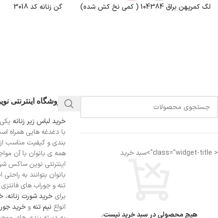
لگ کمرپهن براق 104384 ( کمی نخ کش شده)
گن زنانه کد 3018
فروشگاه اینترنتی نو
خرید لباس زیر زنانه
یکی 
با دغدغه هایی همراه اس
بندی و کیفیت مناسب از
< class="widget-title">سبد خرید
همه ی بانوان با آن مواجه
اینترنتی نوین ساکس شرای
بانوان بتوانند به راحتی 
تنه و جوراب های فانتزی ر
برای
خرید شورت زنانه،
خر
انواع
نیم تنه
و
خرید جورا
هیچ محصولی در سبد خرید نیست.
به دسته بندی های موجو