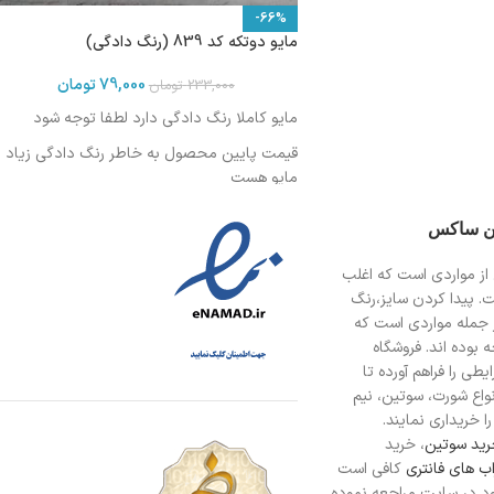
-66%
مایو دوتکه کد 839 (رنگ دادگی)
79,000
تومان
233,000
تومان
مایو کاملا رنگ دادگی دارد لطفا توجه شود
قیمت پایین محصول به خاطر رنگ دادگی زیاد
مایو هست
ین ساکس
از مواردی است
که اغلب
ت. پیدا کردن سایز،رنگ
 جمله مواردی است که
 بوده اند. فروشگاه
طی را فراهم آورده تا
انواع شورت، سوتین، نیم
ا خریداری نمایند.
ید سوتین
، خرید
ب های فانتری
کافی است
د در سایت مراجعه نموده