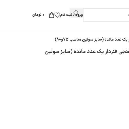
ورود / ثبت نام
0
تومان
xl کد 109 سوتین اسفنجی فنردار یک عدد مانده (سایز سوتین