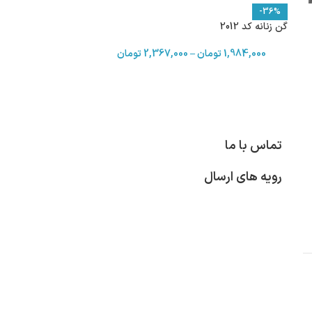
-36%
گن زنانه کد 2012
1,984,000
تومان
–
2,367,000
تومان
تماس با ما
رویه های ارسال