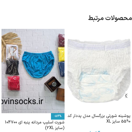
محصولات مرتبط
پوشینه شورتی بزرگسال مدل پددار کد
-54%
5590 سایز XL
شورت اسلیپ مردانه پنبه ای 104700
(سایز 2XL)