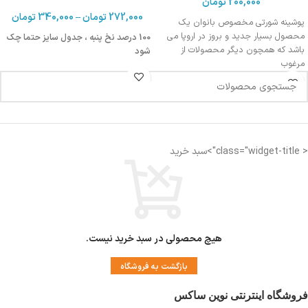
200,000
تومان
272,000
تومان
–
340,000
تومان
پوشینه شورتی مخصوص بانوان یک
محصول بسیار جدید و بروز در اروپا می
100 درصد نخ پنبه ، جدول سایز حتما چک
باشد که همچون دیگر محصولات از
شود
مرغوب
< class="widget-title">سبد خرید
هیچ محصولی در سبد خرید نیست.
بازگشت به فروشگاه
فروشگاه اینترنتی نوین ساکس