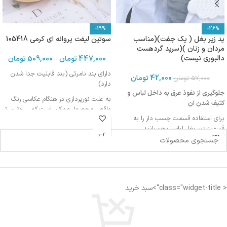
-19%
-26%
پد زیر بغل ( یک جفت)(مناسب
سوتین لیفت پروانه ای کرمی 105418
مردان و زنان )(سرپد گردهست
دالبوری نیست)
447,000
تومان
–
509,000
تومان
دارای بند نامرئی (بند قابلیت جدا شدن
42,000
تومان
57,000
تومان
دارد)
جلوگیری از نفوذ عرق به داخل لباس و
به علت نورپردازی در هنگام عکاسی رنگ
کثیف شدن آن
واقعی محصول ممکن است کمی روشن تر
برای استفاده قسمت چسب دار را به
یا تیره تر باشد
قسمت زیر بغل لباس بچسبانید
برای آشنایی با شیوه استفاده ویدیو زیر را
مشاهده کنید
قابل استفاده برای خانم ها و آقایان
< class="widget-title">سبد خرید