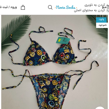
رد کردن به ناوبری
منو
ورود / ثبت نا
رد کردن به محتوای اصلی
-15%
ناموجود