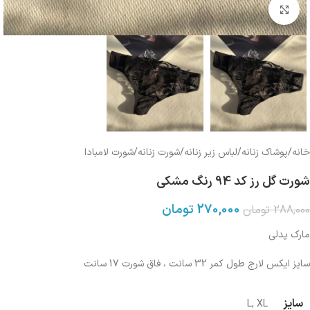
بزرگنمایی تصویر
خانه
/
پوشاک زنانه
/
لباس زیر زنانه
/
شورت زنانه
/
شورت لامبادا
شورت گل رز کد 94 رنگ مشکی
270,000
تومان
288,000
تومان
مارک پدلی
سایز ایکس لارج طول کمر 32 سانت ، فاق شورت 17 سانت
سایز
L
,
XL