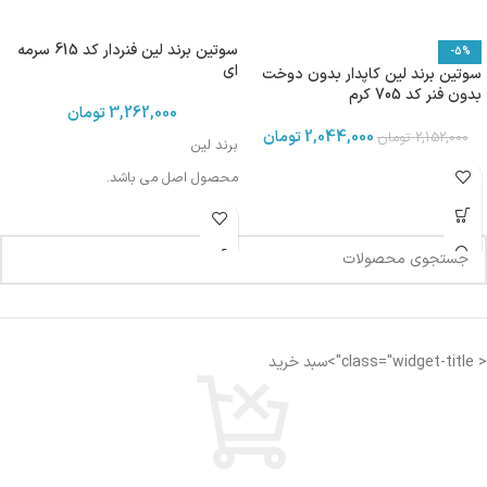
سوتین برند لین فنردار کد 615 سرمه
-5%
ای
سوتین برند لین کاپدار بدون دوخت
بدون فنر کد 705 کرم
3,262,000
تومان
2,044,000
تومان
2,152,000
تومان
برند لین
محصول اصل می باشد.
< class="widget-title">سبد خرید