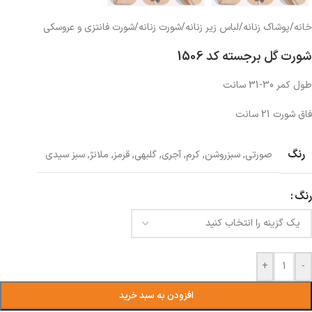
خانه
/
پوشاک زنانه
/
لباس زیر زنانه
/
شورت زنانه
/
شورت فانتزی و عروسکی
شورت گل برجسته کد 1506
طول کمر 30-31 سانت
فاق شورت 21 سانت
رنگ
صورتی
,
سبزروشن
,
کرم
,
آجری
,
گلبهی
,
قرمز
,
ملانژ
,
سبز سیدی
رنگ
+
-
افزودن به سبد خرید