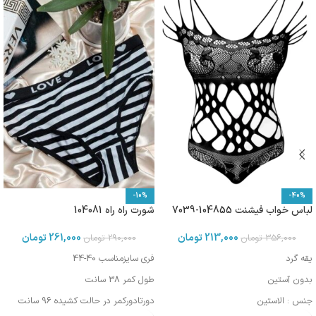
-10%
-40%
لباس خواب فیشنت 104855-7039
شورت راه راه 104081
213,000
تومان
261,000
تومان
356,000
تومان
290,000
تومان
یقه گرد
فری سایزمناسب 40-44
بدون آستین
طول کمر 38 سانت
جنس : الاستین
دورتادورکمر در حالت کشیده 96 سانت