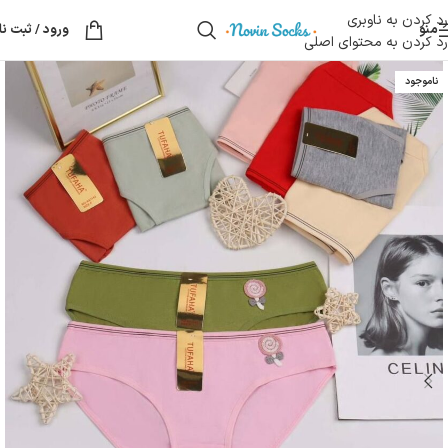
رد کردن به ناوبری
منو
ورود / ثبت نا
رد کردن به محتوای اصلی
ناموجود