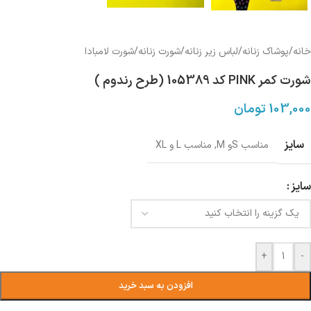
خانه
/
پوشاک زنانه
/
لباس زیر زنانه
/
شورت زنانه
/
شورت لامبادا
شورت کمر PINK کد 105389 (طرح رندوم )
103,000
تومان
سایز
مناسب Sو M
,
مناسب L و XL
سایز
+
-
افزودن به سبد خرید