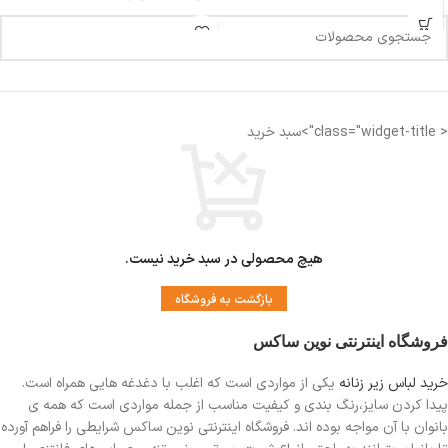
طول سوتین :72 سانت
دورکمر: 80-84 سانت
دورسینه :91-95 سانت
< class="widget-title">سبد خرید
هیچ محصولی در سبد خرید نیست.
بازگشت به فروشگاه
فروشگاه اینترنتی نوین ساکس
خرید لباس زیر زنانه
یکی از مواردی است
که اغلب با دغدغه هایی همراه است.
پیدا کردن سایز،رنگ بندی و کیفیت مناسب از جمله مواردی است که همه ی
بانوان با آن مواجه بوده اند. فروشگاه اینترنتی نوین ساکس شرایطی را فراهم آورده