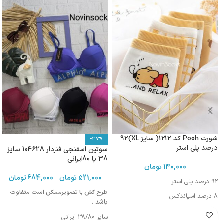
شورت Pooh کد 1212( سایز XL)92
-37%
درصد پلی استر
سوتین اسفنجی فنردار 104628 سایز
38 یا 80ایرانی
140,000
تومان
521,000
تومان
–
684,000
تومان
92 درصد پلی استر
طرح کش با تصویرممکن است متفاوت
8 درصد اسپاندکس
باشد .
سایز 38/80 ایرانی