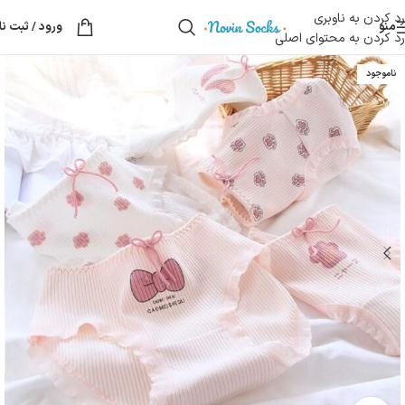
رد کردن به ناوبری
منو
ورود / ثبت نا
رد کردن به محتوای اصلی
ناموجود