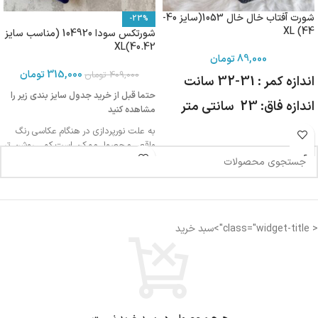
شورت آفتاب خال خال 1053(سایز 40-
-23%
44) XL
شورتکس سودا 104920 (مناسب سایز
40.42)XL
89,000
تومان
315,000
تومان
409,000
تومان
اندازه کمر : 31-32 سانت
حتما قبل از خرید جدول سایز بندی زیر را
اندازه فاق: 23 سانتی متر
مشاهده کنید
به علت نورپردازی در هنگام عکاسی رنگ
واقعی محصول ممکن است کمی روشن تر
یا تیره تر باشد
اندازه کمر: 32 سانتی متر
< class="widget-title">سبد خرید
اندازه فاق : 27-28 سانتی متر
فاق بلند
مناسب دوران قاعدگی
دارای لایه ضد رطوبت جهت جلوگیری از نم
زدگی