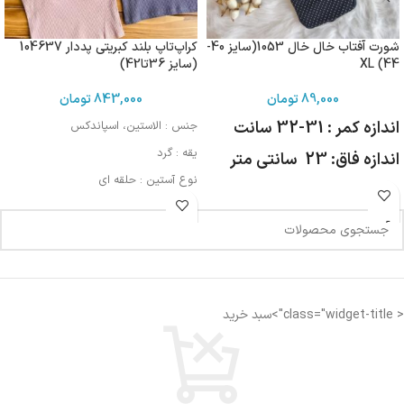
شورت آفتاب خال خال 1053(سایز 40-
کراپ‌تاپ بلند کبریتی پددار 104637
44) XL
(سایز 36تا42)
89,000
تومان
843,000
تومان
اندازه کمر : 31-32 سانت
جنس : الاستین، اسپاندکس
یقه : گرد
اندازه فاق: 23 سانتی متر
نوع آستین : حلقه ای
مورد استفاده : اسپرت، روزمره، مهمانی
< class="widget-title">سبد خرید