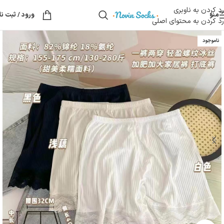
رد کردن به ناوبری
منو
ورود / ثبت نا
رد کردن به محتوای اصلی
ناموجود