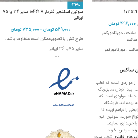
-36%
سوتین اسفنجی فنردار 104628 سایز 36 یا 75
ایرانی
496,000
تومان
529,000
تومان
–
735,000
تومان
سایز 75 : طول کمر 30 سانت ، دورتادورکمر
طرح کش با تصویرممکن است متفاوت باشد .
سایز 75یا 36 ایرانی
یز 80 :طول کمر 31 سانت ، دورتادورکمر
طول سوتین :68سانت
ایز 85:طول کمر 32 سانت ، دورتادورکمر
دورکمر: 75-79 سانت
ین ساکس
دورسینه :86-90
از مواردی است
که اغلب
ت. پیدا کردن سایز،رنگ
 جمله مواردی است که
 بوده اند. فروشگاه
طی را فراهم آورده تا
انواع شورت، سوتین، نیم
ا خریداری نمایند.
ید سوتین
، خرید
ب های فانتری
کافی است