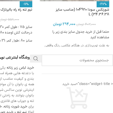
-11%
-27%
شورتکس سودا 104920 (مناسب سایز
نیم تنه راه راه باابرنازک 103521
34.36.38) L
558,000
تومان
294,000
تومان
403,000
تومان
حتما قبل از خرید جدول سایز بندی زیر را
درحالت کش اومده 80 سانت
مشاهده کنید
سا
به علت نورپردازی در هنگام عکاسی رنگ واقعی
درحالت کش اومده 84 سانت
محصول ممکن است کمی روشن تر یا تیره تر
س
باشد
فروشگاه اینترنتی نو
درحالت کش اومده 86 سانت
خرید لباس زیر زنانه
یکی 
اندازه کمر: 29 الی 30 سانتی متر
با دغدغه هایی همراه اس
بندی و کیفیت مناسب از
اندازه فاق : 22 الی 23 سانتی متر
< class="widget-title">سبد خرید
همه ی بانوان با آن مواجه
اینترنتی نوین ساکس شرای
بانوان بتوانند به راحتی 
فاق بلند
تنه و جوراب های فانتزی ر
مناسب دوران قاعدگی
برای
خرید شورت زنانه،
خر
دارای لایه ضد رطوبت جهت جلوگیری از نم زدگی
انواع
نیم تنه
و
خرید جورا