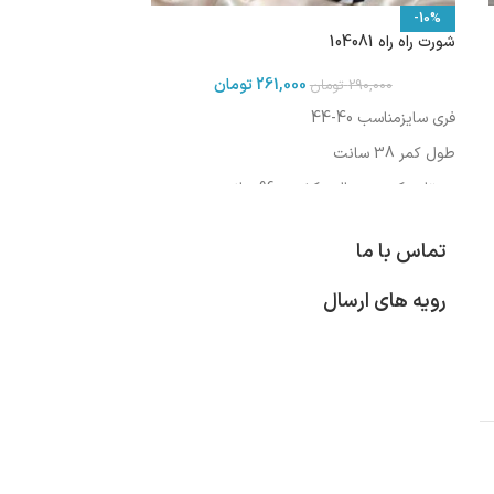
-10%
شورت راه راه 104081
261,000
تومان
290,000
تومان
فری سایزمناسب 40-44
طول کمر 38 سانت
دورتادورکمر در حالت کشیده 96 سانت
تماس با ما
رویه های ارسال