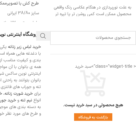
طرح کش با تصویرممکن
به علت نورپردازی در هنگام عکاسی رنگ واقعی
سایز 38/80 ایرانی
محصول ممکن است کمی روشن تر یا تیره تر
باشد
طول سوتین :72 سانت
دورکمر: 80-84 سانت
فروشگاه اینترنتی نو
دورسینه :91-95 سانت
خرید لباس زیر زنانه
یکی 
با دغدغه هایی همراه اس
بندی و کیفیت مناسب از
< class="widget-title">سبد خرید
همه ی بانوان با آن مواجه
اینترنتی نوین ساکس شرای
بانوان بتوانند به راحتی 
تنه و جوراب های فانتزی ر
برای
خرید شورت زنانه،
خر
انواع
نیم تنه
و
خرید جورا
هیچ محصولی در سبد خرید نیست.
به دسته بندی های موجو
و طرح های مورد نظر خود 
بازگشت به فروشگاه