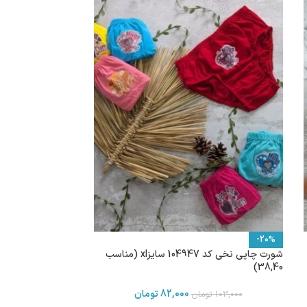
-20%
شورت چاپی نخی کد 104947 سایزxl (مناسب
38,40)
82,000
تومان
103,000
تومان