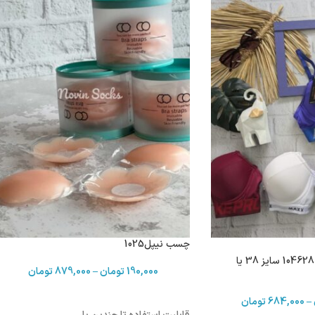
چسب نیپل1025
سوتین اسفنجی فنردار 104628 سایز 38 یا
190,000
تومان
–
879,000
تومان
–
684,000
تومان