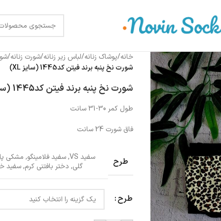
خانه
/
پوشاک زنانه
/
لباس زیر زنانه
/
شورت زنانه
/
شور
شورت نخ پنبه برند فیتن کد1445 (سایز XL)
شورت نخ پنبه برند فیتن کد1445 (سایز XL)
طول کمر 30-31 سانت
فاق شورت 24 سانت
سفید VS
,
سفید فلامینگو
,
مشکی پل
طرح
گلی
,
دختر بافتنی کرم
,
سفید خ
طرح