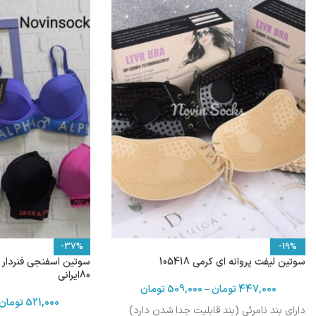
-37%
-19%
سوتین لیفت پروانه ای کرمی 105418
80ایرانی
447,000
تومان
–
509,000
تومان
521,000
تومان
دارای بند نامرئی (بند قابلیت جدا شدن دارد)