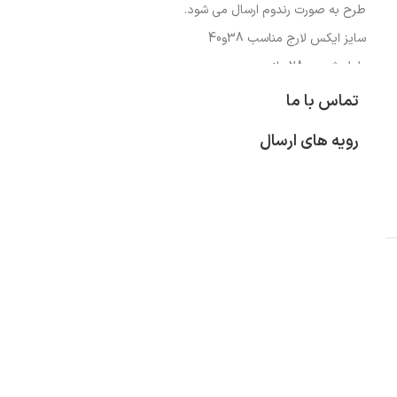
طرح به صورت رندوم ارسال می شود.
سایز ایکس لارج مناسب 38و40
طول شورت :28سانت
طول فاق : 24 سانت
تماس با ما
دورتادورکمردرحالت کشیده:74 سانت
رویه های ارسال