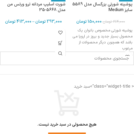
پوشینه شورتی بزرگسال مدل 5589
شورت اسلیپ مردانه ترو ورتس من
سایز Medium
مدل 5668-35
150,000
تومان
293,000
تومان
–
413,000
تومان
214,000
تومان
پوشینه شورتی مخصوص بانوان یک
محصول بسیار جدید و بروز در اروپا می
باشد که همچون دیگر محصولات از
مرغوب
< class="widget-title">سبد خرید
هیچ محصولی در سبد خرید نیست.