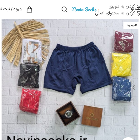
رد کردن به ناوبری
منو
ورود / ثبت نا
رد کردن به محتوای اصلی
ناموجود