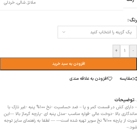
ملانژ
,
شالی
,
خردلی
رنگ
+
-
افزودن به سبد خرید
مقایسه
افزودن به علاقه مندی
توضیحات
– دارای کش در قسمت کمر و پا – ضد حساسیت -نخ ۱۰۰% پنبه -غیر نازک با
ماندگاری بالا -دوخت عالی -قواره مناسب -مدل پنبه ای -پارچه گرماژ بالا —این
شورت از پارچه ۱۰۰% نخ سوپر تهیه شده است— — لطفا به راهنمای سایز توجه
شود.–