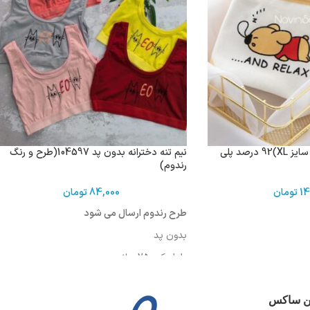
شورت Pooh کد 1212( سایز XL)92 درصد پلی
نیم تنه دخترانه بدون پد 104597(طرح و رنگ
رندوم)
14
تومان
84,000
تومان
طرح رندوم ارسال می شود
بدون پد
طول کمر:25 سانت
دورتادورکمردرحالت کشیده :68 سانت
ین ساکس