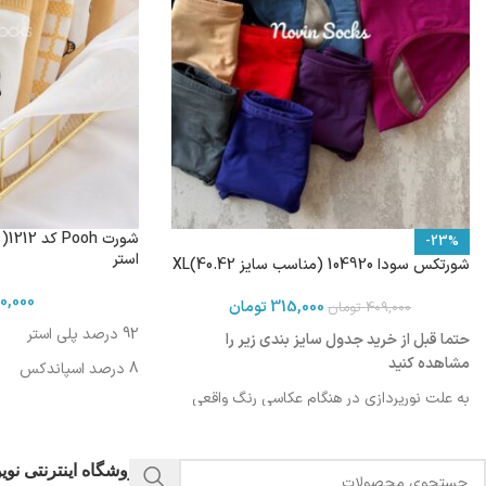
-23%
استر
شورتکس سودا 104920 (مناسب سایز 40.42)XL
0,000
315,000
تومان
409,000
تومان
92 درصد پلی استر
حتما قبل از خرید جدول سایز بندی زیر را
مشاهده کنید
8 درصد اسپاندکس
به علت نورپردازی در هنگام عکاسی رنگ واقعی
محصول ممکن است کمی روشن تر یا تیره تر
باشد
فروشگاه اینترنتی نو