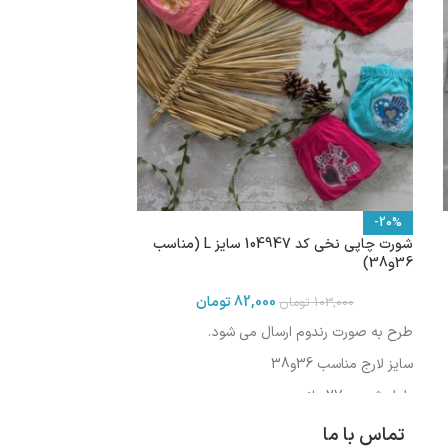
-20%
شورت چاپی نخی کد 104947 سایز L (مناسب
36و38)
82,000
تومان
103,000
تومان
طرح به صورت رندوم ارسال می شود.
سایز لارج مناسب 36و38
طول شورت :27سانت
طول فاق : 23 سانت
تماس با ما