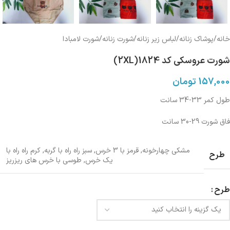
خانه
/
پوشاک زنانه
/
لباس زیر زنانه
/
شورت زنانه
/
شورت لامبادا
شورت عروسکی کد 1824(2XL)
157,000
تومان
طول کمر 33-34 سانت
فاق شورت 29-30 سانت
مشکی چهارخونه
,
قرمز با 3 خرس
,
سبز راه راه با گربه
,
کرم راه راه با
طرح
یک خرس
,
طوسی با خرس های ریزریز
طرح