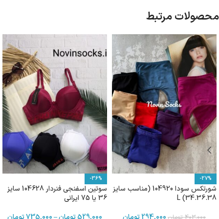
محصولات مرتبط
-36%
-27%
شورتکس سودا 104920 (مناسب سایز
سوتین اسفنجی فنردار 104628 سایز
34.36.38) L
36 یا 75 ایرانی
294,000
تومان
529,000
تومان
–
735,000
تومان
403,000
تومان