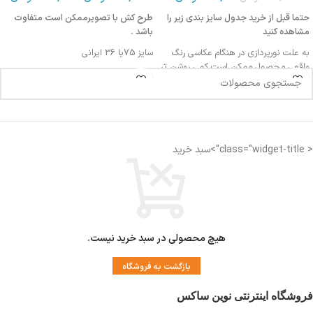
حتما قبل از خرید جدول سایز بندی زیر را
طرح کش با تصویرممکن است متفاوت
مشاهده کنید
باشد .
به علت نورپردازی در هنگام عکاسی رنگ
سایز 75یا 36 ایرانی
واقعی محصول ممکن است کمی روشن تر
طول سوتین :68سانت
یا تیره تر باشد
دورکمر: 75-79 سانت
دورسینه :86-90
اندازه کمر: 29 الی 30 سانتی متر
اندازه فاق : 22 الی 23 سانتی متر
< class="widget-title">سبد خرید
فاق بلند
مناسب دوران قاعدگی
دارای لایه ضد رطوبت جهت جلوگیری از نم
زدگی
هیچ محصولی در سبد خرید نیست.
بازگشت به فروشگاه
فروشگاه اینترنتی نوین ساکس