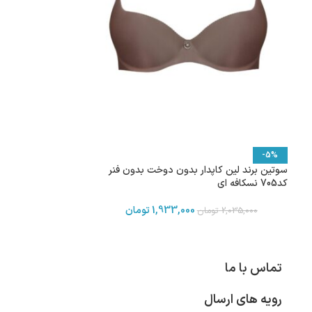
-5%
سوتین برند لین کاپدار بدون دوخت بدون فنر
کد705 نسکافه ای
1,933,000
تومان
2,035,000
تومان
تماس با ما
رویه های ارسال