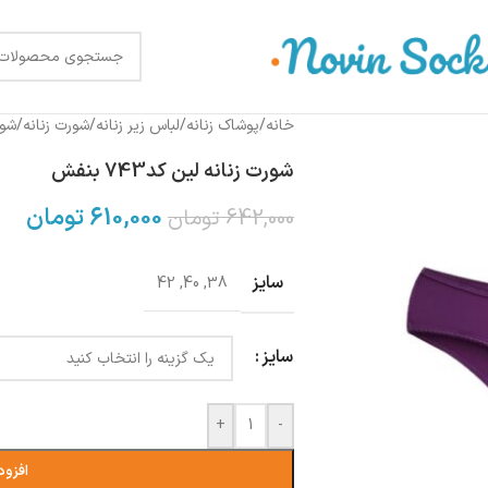
خانه
/
پوشاک زنانه
/
لباس زیر زنانه
/
شورت زنانه
/
شور
شورت زنانه لین کد743 بنفش
610,000
تومان
642,000
تومان
سایز
42
,
40
,
38
سایز
+
-
افزود