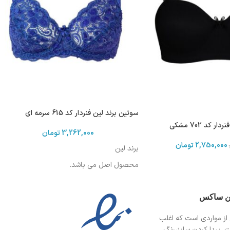
سوتین برند لین فنردار کد 615 سرمه ای
 کد 702 مشکی
3,262,000
تومان
2,750,000
تومان
برند لین
محصول اصل می باشد.
ین ساکس
از مواردی است
که اغلب
ت. پیدا کردن سایز،رنگ