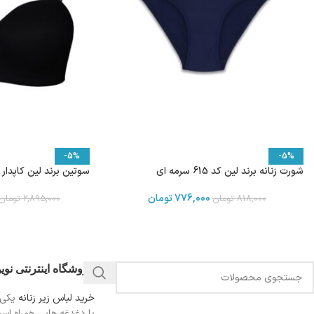
-5%
-5%
شورت زنانه برند لین کد 615 سرمه ای
سوتین برند لین کاپدار فنردار
776,000
تومان
818,000
تومان
2,895,000
تومان
فروشگاه اینترنتی نو
خرید لباس زیر زنانه
یکی 
با دغدغه هایی همراه اس