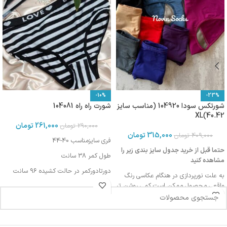
-10%
-23%
شورتکس سودا 104920 (مناسب سایز
شورت راه راه 104081
40.42)XL
261,000
تومان
290,000
تومان
315,000
تومان
409,000
تومان
فری سایزمناسب 40-44
حتما قبل از خرید جدول سایز بندی زیر را
طول کمر 38 سانت
مشاهده کنید
دورتادورکمر در حالت کشیده 96 سانت
به علت نورپردازی در هنگام عکاسی رنگ
واقعی محصول ممکن است کمی روشن تر
یا تیره تر باشد