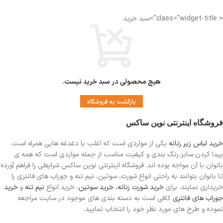
اندازه کمر: 32 سانتی متر
< class="widget-title">سبد خرید
اندازه فاق : 27-28 سانتی متر
فاق بلند
مناسب دوران قاعدگی
دارای لایه ضد رطوبت جهت جلوگیری از نم
زدگی
هیچ محصولی در سبد خرید نیست.
بازگشت به فروشگاه
فروشگاه اینترنتی نوین ساکس
خرید لباس زیر زنانه
یکی از مواردی است
که اغلب با دغدغه هایی همراه است.
پیدا کردن سایز،رنگ بندی و کیفیت مناسب از جمله مواردی است که همه ی
بانوان با آن مواجه بوده اند. فروشگاه اینترنتی نوین ساکس شرایطی را فراهم آورده
تا بانوان بتوانند به راحتی انواع شورت، سوتین، نیم تنه و جوراب های فانتزی را
خریداری نمایند. برای
خرید شورت زنانه،
خرید سوتین
، خرید انواع
نیم تنه
و
خرید
جوراب های فانتری
کافی است به دسته بندی های موجود در سایت مراجعه
نموده و طرح های مورد نظر خود را انتخاب نمایید.