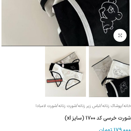
بزرگنمایی تصویر
خانه
/
پوشاک زنانه
/
لباس زیر زنانه
/
شورت زنانه
/
شورت لامبادا
شورت خرسی کد 1700 (سایز xl)
179,000
تومان