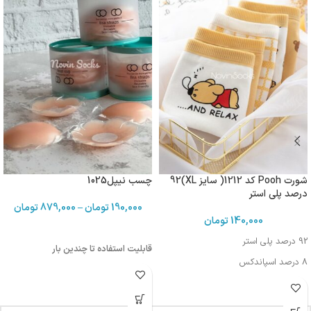
شورت Pooh کد 1212( سایز XL)92
چسب نیپل1025
درصد پلی استر
190,000
تومان
–
879,000
تومان
140,000
تومان
92 درصد پلی استر
قابلیت استفاده تا چندین بار
8 درصد اسپاندکس