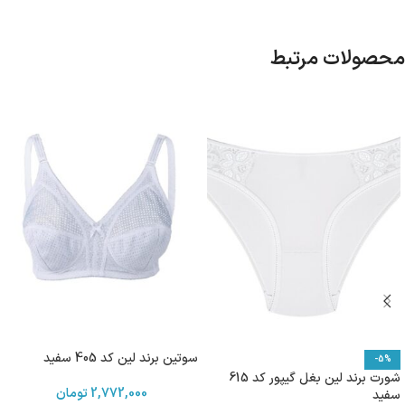
محصولات مرتبط
سوتین برند لین کد 405 سفید
-5%
شورت برند لین بغل گیپور کد 615
2,772,000
تومان
سفید