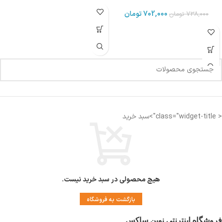
702,000
تومان
738,000
تومان
< class="widget-title">سبد خرید
هیچ محصولی در سبد خرید نیست.
بازگشت به فروشگاه
فروشگاه اینترنتی نوین ساکس