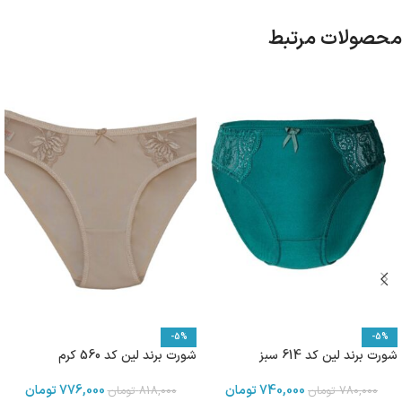
محصولات مرتبط
-5%
-5%
شورت برند لین کد 614 سبز
شورت برند لین کد 560 کرم
740,000
تومان
776,000
تومان
780,000
تومان
818,000
تومان