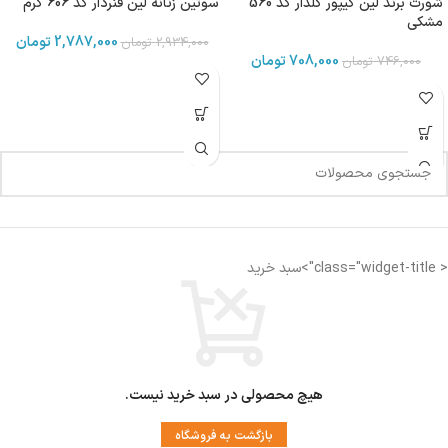
شورت برند لین گیپور گلدار کد 560
سوتین زنانه لین فنردار کد 606 کرم
مشکی
2,787,000
تومان
2,934,000
تومان
708,000
تومان
746,000
تومان
< class="widget-title">سبد خرید
هیچ محصولی در سبد خرید نیست.
بازگشت به فروشگاه