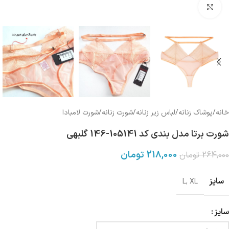
بزرگنمایی تصویر
خانه
/
پوشاک زنانه
/
لباس زیر زنانه
/
شورت زنانه
/
شورت لامبادا
شورت برتا مدل بندی کد 105141-146 گلبهی
218,000
تومان
264,000
تومان
سایز
L
,
XL
سایز