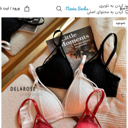
رد کردن به ناوبری
منو
ورود / ثبت نا
رد کردن به محتوای اصلی
ناموجود