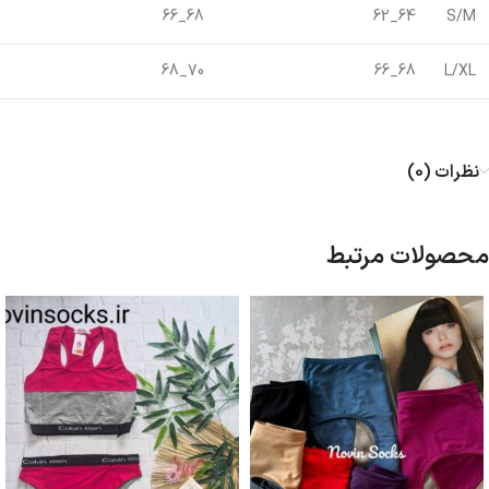
68_66
64_62
S/M
70_68
68_66
L/XL
نظرات (0)
محصولات مرتبط