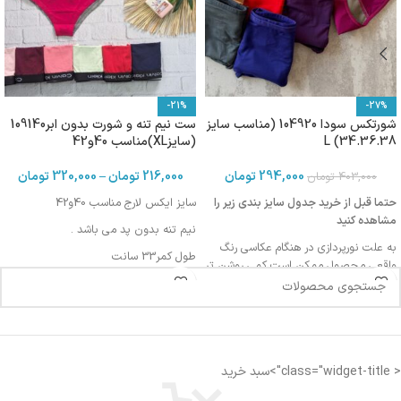
-21%
-27%
شورتکس سودا 104920 (مناسب سایز
ست نیم تنه و شورت بدون ابر109140
34.36.38) L
(سایزXL)مناسب 40و42
294,000
تومان
216,000
تومان
–
320,000
تومان
403,000
تومان
حتما قبل از خرید جدول سایز بندی زیر را
سایز ایکس لارج مناسب 40و42
مشاهده کنید
نیم تنه بدون پد می باشد .
به علت نورپردازی در هنگام عکاسی رنگ
طول کمر33 سانت
واقعی محصول ممکن است کمی روشن تر
یا تیره تر باشد
دورتادورکمر درحالت کشیده 74 سانت
طول شورت 35 سانت
اندازه کمر: 29 الی 30 سانتی متر
دورتادورشورت درحالت کشیده 75 سانت
اندازه فاق : 22 الی 23 سانتی متر
< class="widget-title">سبد خرید