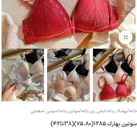
بزرگنمایی تصویر
خانه
/
پوشاک زنانه
/
لباس زیر زنانه
/
سوتین زنانه
/
سوتین اسفنجی
سوتین بهارک 1285(75.80)(38تا42)