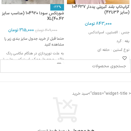
کراپ‌تاپ بلند کبریتی پددار 104637
-23%
(سایز 36تا42)
شورتکس سودا 104920 (مناسب سایز
40.42)XL
843,000
تومان
315,000
تومان
409,000
تومان
جنس : الاستین، اسپاندکس
حتما قبل از خرید جدول سایز بندی زیر را
یقه : گرد
مشاهده کنید
نوع آستین : حلقه ای
به علت نورپردازی در هنگام عکاسی رنگ
مورد استفاده : اسپرت، روزمره، مهمانی
واقعی محصول ممکن است کمی روشن تر
یا تیره تر باشد
اندازه کمر: 32 سانتی متر
< class="widget-title">سبد خرید
اندازه فاق : 27-28 سانتی متر
فاق بلند
مناسب دوران قاعدگی
دارای لایه ضد رطوبت جهت جلوگیری از نم
زدگی
هیچ محصولی در سبد خرید نیست.