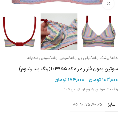
بزرگنمایی تصویر
خانه
/
پوشاک زنانه
/
لباس زیر زنانه
/
سوتین زنانه
/
سوتین دخترانه
سوتین بدون فنر راه راه کد 104955(رنگ بند رندوم)
103,000
تومان
–
174,000
تومان
رنگ بند سوتین رندوم ارسال می شود
سایز
85
,
80
,
75
,
70
,
65