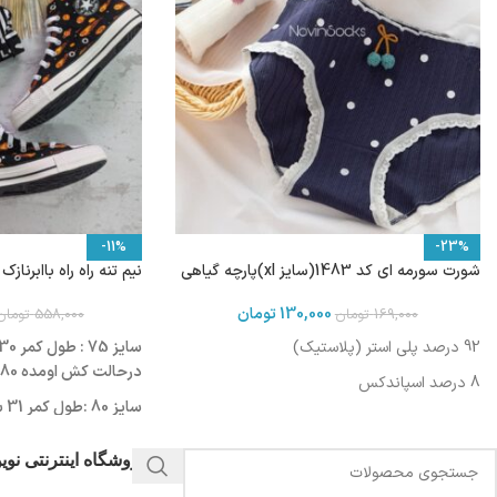
-11%
-23%
شورت سورمه ای کد 1483(سایز xl)پارچه گیاهی
نیم تنه راه راه باابرنازک 103521
130,000
تومان
169,000
تومان
558,000
تومان
92 درصد پلی استر (پلاستیک)
درحالت کش اومده 80 سانت
8 درصد اسپاندکس
سا
درحالت کش اومده 84 سانت
فروشگاه اینترنتی نو
س
درحالت کش اومده 86 سانت