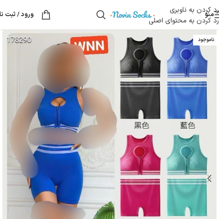
رد کردن به ناوبری
منو
ورود / ثبت نا
رد کردن به محتوای اصلی
ناموجود