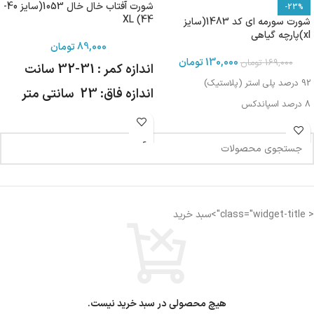
شورت آفتاب خال خال 1053(سایز 40-
-23%
44) XL
شورت سورمه ای کد 1483(سایز
xl)پارچه گیاهی
89,000
تومان
130,000
تومان
169,000
تومان
اندازه کمر : 31-32 سانت
92 درصد پلی استر (پلاستیک)
اندازه فاق: 23 سانتی متر
8 درصد اسپاندکس
< class="widget-title">سبد خرید
هیچ محصولی در سبد خرید نیست.