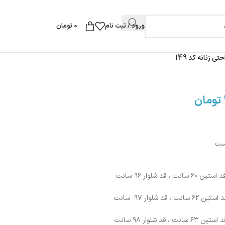
ورود / ثبت نام
0
تومان
 زنانه کد 149
تومان
است