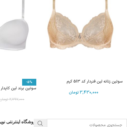
سوتین زنانه لین فنردار کد 513 کرم
-5%
سوتین برند لین کاپدار فنردار
3,430,000
تومان
2,797,000
تومان
فروشگاه اینترنتی نو