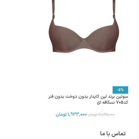
-5%
سوتین برند لین کاپدار بدون دوخت بدون فنر
کد705 نسکافه ای
1,933,000
تومان
2,035,000
تومان
تماس با ما