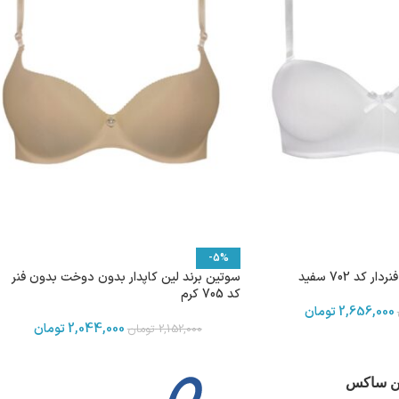
-5%
 کد 702 سفید
سوتین برند لین کاپدار بدون دوخت بدون فنر
کد 705 کرم
2,656,000
تومان
2,044,000
تومان
2,152,000
تومان
ین ساکس