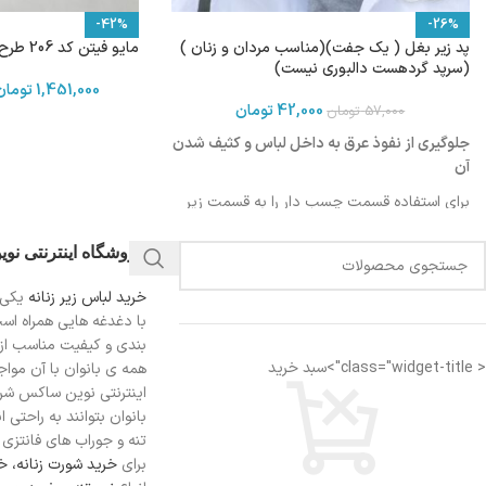
-42%
-26%
پد زیر بغل ( یک جفت)(مناسب مردان و زنان )
مایو فیتن کد 206 طرح CK
(سرپد گردهست دالبوری نیست)
1,451,000
تومان
42,000
تومان
57,000
تومان
جلوگیری از نفوذ عرق به داخل لباس و کثیف شدن
آن
برای استفاده قسمت چسب دار را به قسمت زیر
بغل لباس بچسبانید
فروشگاه اینترنتی نو
برای آشنایی با شیوه استفاده ویدیو زیر را مشاهده
کنید
خرید لباس زیر زنانه
یکی 
با دغدغه هایی همراه اس
بندی و کیفیت مناسب از
قابل استفاده برای خانم ها و آقایان
< class="widget-title">سبد خرید
همه ی بانوان با آن مواجه
اینترنتی نوین ساکس شرای
بانوان بتوانند به راحتی 
تنه و جوراب های فانتزی ر
برای
خرید شورت زنانه،
خر