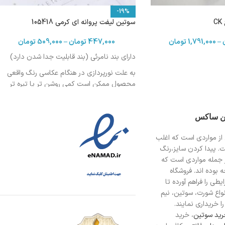
-19%
سوتین لیفت پروانه ای کرمی 105418
–
1,791,000
تومان
447,000
تومان
–
509,000
تومان
دارای بند نامرئی (بند قابلیت جدا شدن دارد)
به علت نورپردازی در هنگام عکاسی رنگ واقعی
محصول ممکن است کمی روشن تر یا تیره تر
باشد
ین ساکس
از مواردی است
که اغلب
ت. پیدا کردن سایز،رنگ
 جمله مواردی است که
 بوده اند. فروشگاه
طی را فراهم آورده تا
انواع شورت، سوتین، نیم
ا خریداری نمایند.
ید سوتین
، خرید