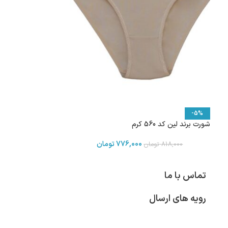
-5%
شورت برند لین کد 560 کرم
776,000
تومان
818,000
تومان
تماس با ما
رویه های ارسال