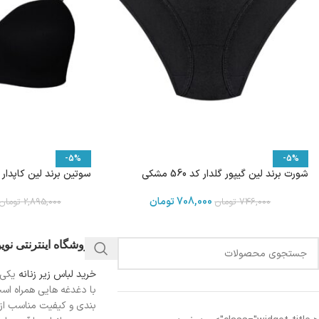
-5%
-5%
شورت برند لین گیپور گلدار کد 560 مشکی
سوتین برند لین کاپدار فنردار
708,000
تومان
746,000
تومان
2,895,000
تومان
فروشگاه اینترنتی نو
خرید لباس زیر زنانه
یکی 
با دغدغه هایی همراه اس
بندی و کیفیت مناسب از