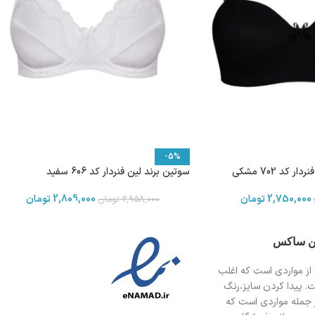
-5%
 کد 702 مشکی
سوتین برند لین فنردار کد 606 سفید
2,750,000
تومان
2,809,000
تومان
2,958,000
تومان
ین ساکس
از مواردی است
که اغلب
ت. پیدا کردن سایز،رنگ
 جمله مواردی است که