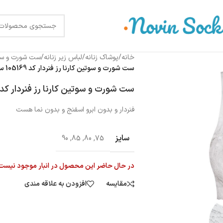
خانه
/
پوشاک زنانه
/
لباس زیر زنانه
/
ست شورت و س
ست شورت و سوتین کارنا رز فنردار کد 105169 سفید
ست شورت و سوتین کارنا رز فنردار کد 105169 سفید
فنردار و بدون ابرو اسفنج و بدون نما هست
سایز
90
,
85
,
80
,
75
در حال حاضر این محصول در انبار موجود نیست
مقایسه
افزودن به علاقه مندی