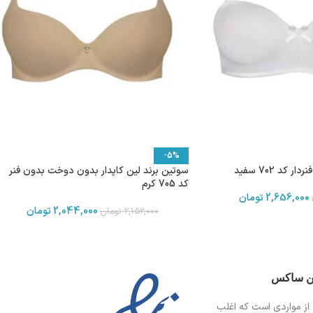
-5%
 کد 702 سفید
سوتین برند لین کاپدار بدون دوخت بدون فنر
کد 705 کرم
2,656,000
تومان
2,044,000
تومان
2,152,000
تومان
ین ساکس
از مواردی است
که اغلب