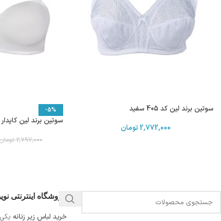
سوتین برند لین کد 405 سفید
-5%
سوتین برند لین کاپدار فنردار
2,772,000
تومان
2,797,000
تومان
فروشگاه اینترنتی نو
خرید لباس زیر زنانه
یکی 