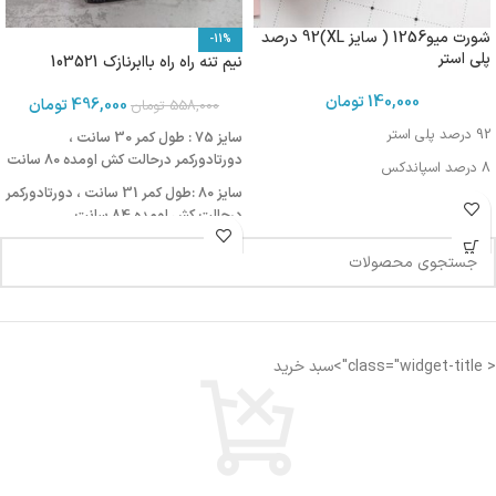
شورت میو1256 ( سایز XL)92 درصد
-11%
پلی استر
نیم تنه راه راه باابرنازک 103521
140,000
تومان
496,000
تومان
558,000
تومان
92 درصد پلی استر
سایز 75 : طول کمر 30 سانت ،
دورتادورکمر درحالت کش اومده 80 سانت
8 درصد اسپاندکس
سایز 80 :طول کمر 31 سانت ، دورتادورکمر
درحالت کش اومده 84 سانت
سایز 85:طول کمر 32 سانت ،
دورتادورکمر درحالت کش اومده 86 سانت
< class="widget-title">سبد خرید