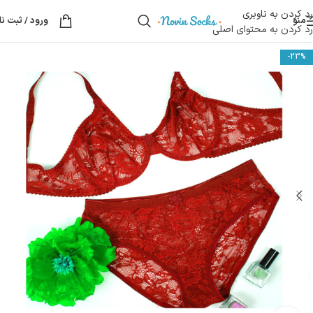
رد کردن به ناوبری
منو
ورود / ثبت نا
رد کردن به محتوای اصلی
-23%