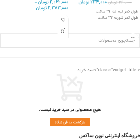
234,000
تومان
2,062,000
تومان
–
360,000
تومان
2,383,000
تومان
طول کمر نیم تنه ۳۱ سانت
طول کمر شورت ۳۳ سانت
< class="widget-title">سبد خرید
هیچ محصولی در سبد خرید نیست.
بازگشت به فروشگاه
فروشگاه اینترنتی نوین ساکس