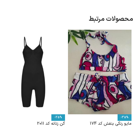
محصولات مرتبط
-25%
-35%
مایو رنگی بنفش کد 174
گن زنانه کد 2011