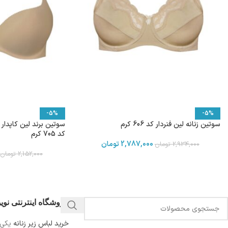
-5%
-5%
سوتین زنانه لین فنردار کد 606 کرم
سوتین برند لین کاپدا
کد 705 کرم
2,787,000
تومان
2,934,000
تومان
2,152,000
تومان
فروشگاه اینترنتی نو
خرید لباس زیر زنانه
یکی 