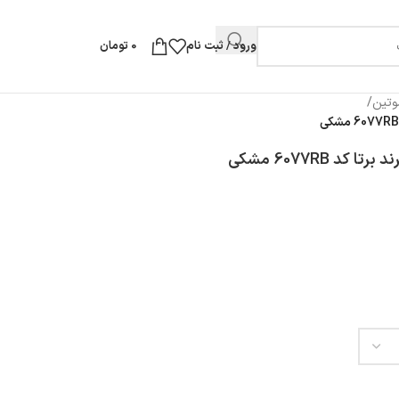
ورود / ثبت نام
0
تومان
وتین
/
 6077RB مشکی