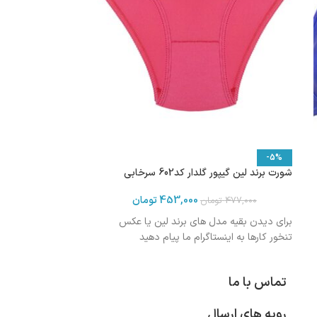
-5%
شورت برند لین گیپور گلدار کد602 سرخابی
453,000
تومان
477,000
تومان
برای دیدن بقیه مدل های برند لین یا عکس
تنخور کارها به اینستاگرام ما پیام دهید
تماس با ما
رویه های ارسال