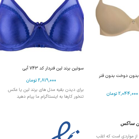
سوتین برند لین فنردار کد 743 آبی
ر بدون دوخت بدون فنر
2,819,000
تومان
برای دیدن بقیه مدل های برند لین یا عکس
2,044,000
تومان
تنخور کارها به اینستاگرام ما پیام دهید
ین ساکس
از مواردی است
که اغلب