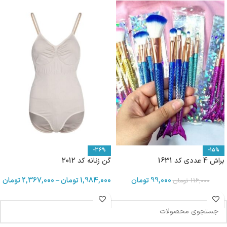
-36%
-15%
براش 4 عددی کد 1631
گن زنانه کد 2012
99,000
تومان
1,984,000
تومان
–
2,367,000
تومان
116,000
تومان