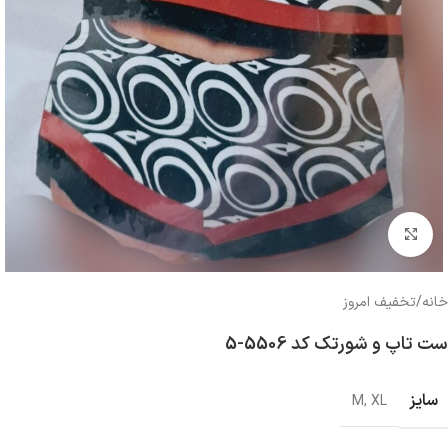
بزرگنمایی تصویر
خانه
/
تخفیف امروز
ست تاپ و شورتک کد 5506-5
سایز
M
,
XL