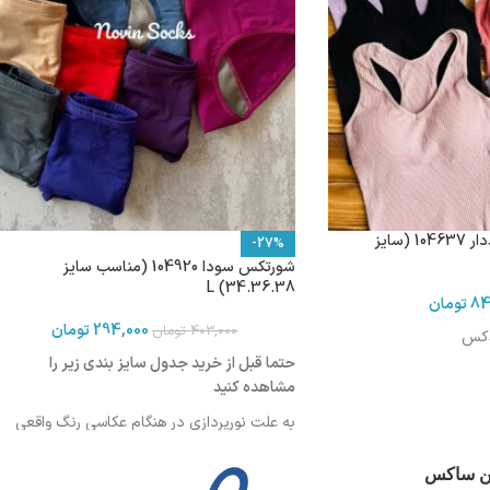
کراپ‌تاپ بلند کبریتی پددار 104637 (سایز
-27%
شورتکس سودا 104920 (مناسب سایز
34.36.38) L
84
تومان
294,000
تومان
403,000
تومان
دکس
حتما قبل از خرید جدول سایز بندی زیر را
مشاهده کنید
به علت نورپردازی در هنگام عکاسی رنگ واقعی
روزمره، مهمانی
محصول ممکن است کمی روشن تر یا تیره تر
باشد
ین ساکس