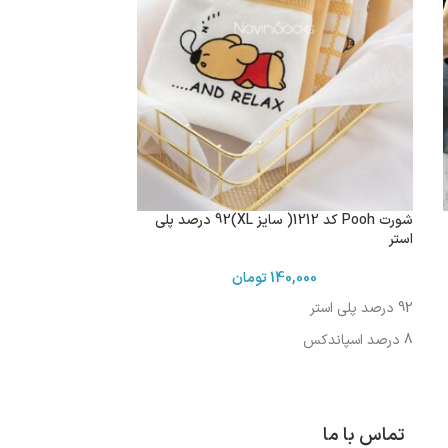
شورت Pooh کد 1212( سایز XL)92 درصد پلی
استر
140,000
تومان
92 درصد پلی استر
8 درصد اسپاندکس
تماس با ما