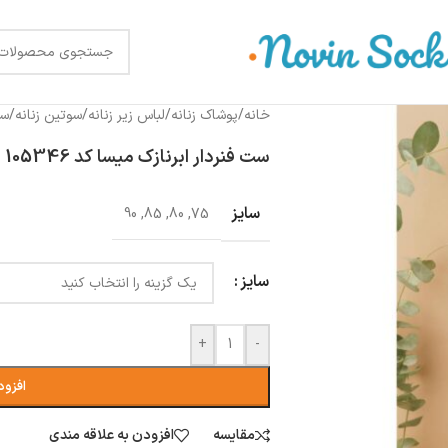
خانه
/
پوشاک زنانه
/
لباس زیر زنانه
/
سوتین زنانه
/
سو
ست فنردار ابرنازک میسا کد 105346 سبز
سایز
90
,
85
,
80
,
75
سایز
+
-
افزود
مقایسه
افزودن به علاقه مندی