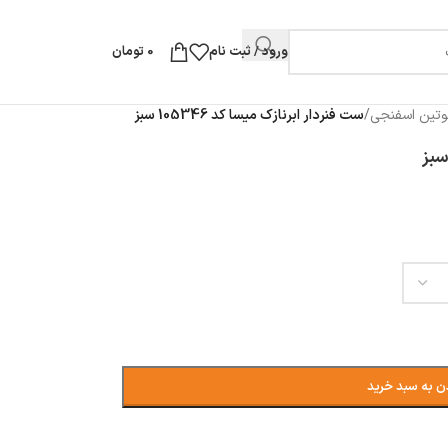
ورود / ثبت نام
0
تومان
تین اسفنجی
/
ست فنردار ابرنازک میسا کد 105346 سبز
ن به سبد خرید