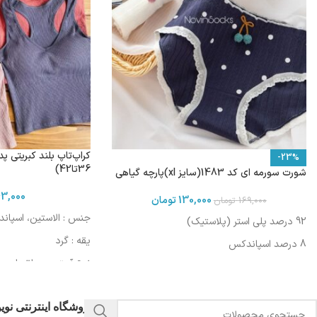
-23%
36تا42)
شورت سورمه ای کد 1483(سایز xl)پارچه گیاهی
3,000
130,000
تومان
169,000
تومان
جنس : الاستین، اسپان
92 درصد پلی استر (پلاستیک)
یقه : گرد
8 درصد اسپاندکس
نوع آستین : حلقه ای
مورد استفاده : اسپرت، 
فروشگاه اینترنتی نو