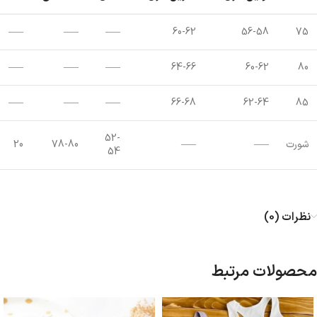
—–
—–
—–
60-62
56-58
75
—–
—–
—–
64-66
60-62
80
—–
—–
—–
66-68
62-64
85
52-
شورت
—–
—–
78-80
20
54
نظرات (0)
محصولات مرتبط