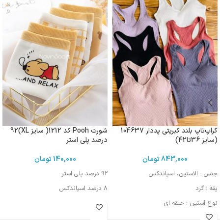
کراپ‌تاپ بلند کبریتی پددار 104637
شورت Pooh کد 1212( سایز XL)92
(سایز 36تا42)
درصد پلی استر
843,000
تومان
140,000
تومان
جنس : الاستین، اسپاندکس
92 درصد پلی استر
یقه : گرد
8 درصد اسپاندکس
نوع آستین : حلقه ای
مورد استفاده : اسپرت، روزمره، مهمانی