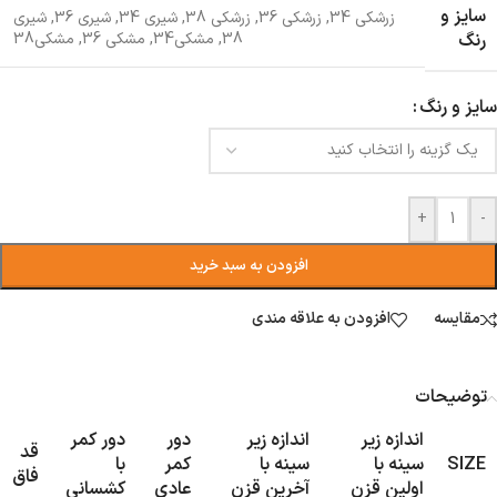
سایز و
زرشکی 34
,
زرشکی 36
,
زرشکی 38
,
شیری 34
,
شیری 36
,
شیری
رنگ
38
,
مشکی34
,
مشکی 36
,
مشکی38
سایز و رنگ
+
-
افزودن به سبد خرید
مقایسه
افزودن به علاقه مندی
توضیحات
اندازه زیر
اندازه زیر
دور
دور کمر
قد
SIZE
سینه با
سینه با
کمر
با
فاق
اولین قزن
آخرین قزن
عادی
کشسانی