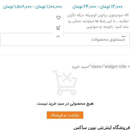
13,000
تومان
–
64,000
تومان
1,100,000
تومان
–
1,508,000
تومان
اگه سوتینتون براتون کوچیکه دیگه نگران
نباشید ، با این رابط ها میتونید بندش رو
بلند کنید. باتوجه به سوتینی
< class="widget-title">سبد خرید
هیچ محصولی در سبد خرید نیست.
بازگشت به فروشگاه
فروشگاه اینترنتی نوین ساکس