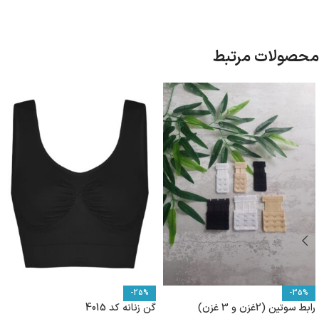
محصولات مرتبط
-25%
-35%
رابط سوتین (2غزن و 3 غزن)
گن زنانه کد 4015