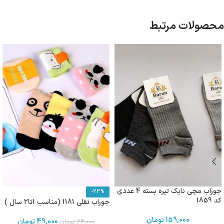
محصولات مرتبط
جوراب مچی نایک تیره بسته 4 عددی
-23%
کد 1859
جوراب نقلی 1181 (مناسب 1تا2 سال )
159,000
تومان
49,000
تومان
64,000
تومان