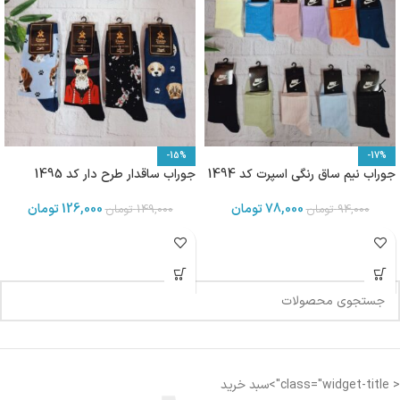
-15%
-17%
جوراب نیم ساق رنگی اسپرت کد 1494
جوراب ساقدار طرح دار کد 1495
78,000
تومان
126,000
تومان
94,000
تومان
149,000
تومان
< class="widget-title">سبد خرید