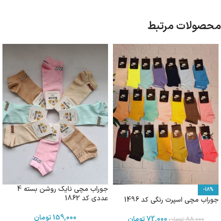
محصولات مرتبط
جوراب مچی نایک روشن بسته 4
-18%
عددی کد 1862
جوراب مچی اسپرت رنگی کد 1496
159,000
تومان
72,000
تومان
88,000
تومان