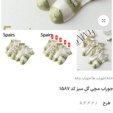
بزرگنمایی تصویر
خانه
/
جوراب ها
/
جوراب زنانه
جوراب مچی گل سبز کد 1587
طرح
5
,
4
,
3
,
2
,
1