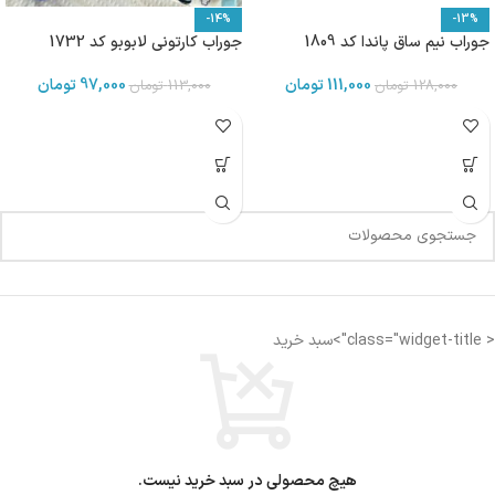
-14%
-13%
جوراب نیم ساق پاندا کد 1809
جوراب کارتونی لابوبو کد 1732
111,000
تومان
97,000
تومان
128,000
تومان
113,000
تومان
< class="widget-title">سبد خرید
هیچ محصولی در سبد خرید نیست.