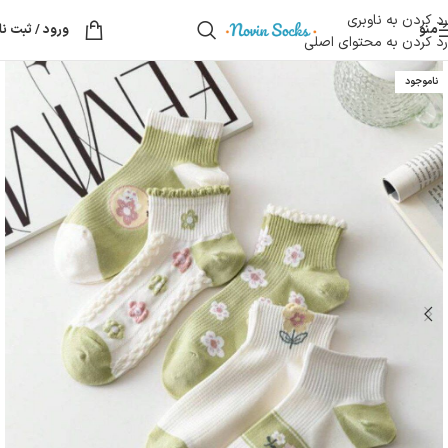
رد کردن به ناوبری
منو
ورود / ثبت نا
رد کردن به محتوای اصلی
ناموجود