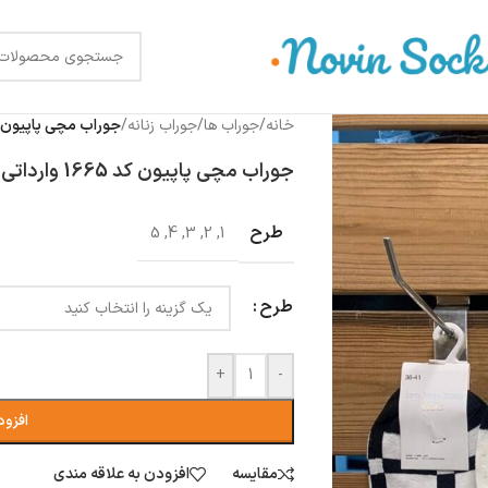
خانه
/
جوراب ها
/
جوراب زنانه
/
جوراب مچی پاپیون کد 1665 وا
جوراب مچی پاپیون کد 1665 وارداتی
طرح
5
,
4
,
3
,
2
,
1
طرح
+
-
افزود
مقایسه
افزودن به علاقه مندی