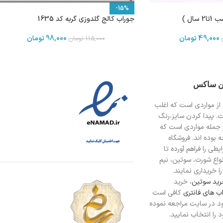
-15%
جوراب کالج گلدوزی گربه کد 1635
49,000
تومان
98,000
تومان
115,000
تومان
ین ساکس
از مواردی است
که اغلب
ت. پیدا کردن سایز،رنگ
 جمله مواردی است که
 بوده اند. فروشگاه
طی را فراهم آورده تا
انواع شورت، سوتین، نیم
ا خریداری نمایند.
ید سوتین
، خرید
ب های فانتری
کافی است
د در سایت مراجعه نموده
را انتخاب نمایید.