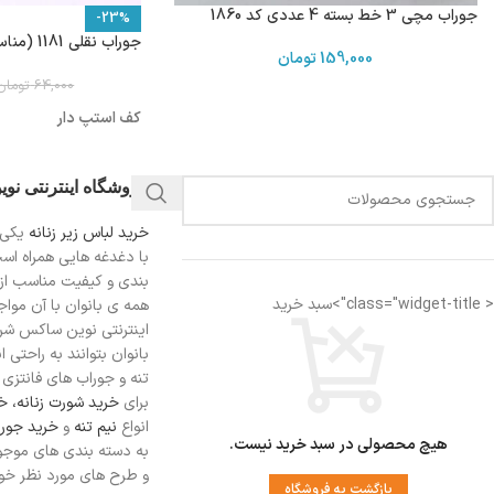
جوراب مچی 3 خط بسته 4 عددی کد 1860
-23%
جوراب نقلی 1181 (مناسب 1تا2 سال )
159,000
تومان
64,000
تومان
کف استپ دار
فروشگاه اینترنتی نو
خرید لباس زیر زنانه
یکی 
با دغدغه هایی همراه اس
بندی و کیفیت مناسب از
< class="widget-title">سبد خرید
همه ی بانوان با آن مواجه
اینترنتی نوین ساکس شرای
بانوان بتوانند به راحتی 
تنه و جوراب های فانتزی ر
برای
خرید شورت زنانه،
خر
انواع
نیم تنه
و
خرید جورا
هیچ محصولی در سبد خرید نیست.
به دسته بندی های موجو
و طرح های مورد نظر خود 
بازگشت به فروشگاه